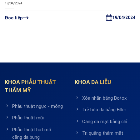
19/04/2024
19/04/2024
Đọc tiếp
KHOA PHẪU THUẬT
KHOA DA LIỄU
THẨM MỸ
Xóa nhăn bằng Botox
Phẫu thuật ngực - mông
Trẻ hóa da bằng Filler
Phẫu thuật mũi
Căng da mặt bằng chỉ
Phẫu thuật hút mỡ -
Trị quầng thâm mắt
căng da bụng