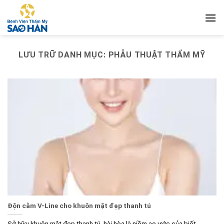
Bỏ
qua
nội
dung
LƯU TRỮ DANH MỤC:
PHẪU THUẬT THẨM MỸ
Độn cằm V-Line cho khuôn mặt đẹp thanh tú
Sở hữu khuôn mặt đẹp thanh tú, hài hòa là niềm ao ước của biết