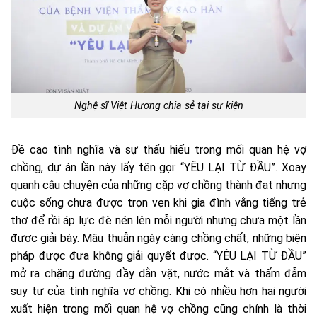
Nghệ sĩ Việt Hương chia sẻ tại sự kiện
Đề cao tình nghĩa và sự thấu hiểu trong mối quan hệ vợ
chồng, dự án lần này lấy tên gọi: “YÊU LẠI TỪ ĐẦU”. Xoay
quanh câu chuyện của những cặp vợ chồng thành đạt nhưng
cuộc sống chưa được trọn vẹn khi gia đình vắng tiếng trẻ
thơ để rồi áp lực đè nén lên mỗi người nhưng chưa một lần
được giải bày. Mâu thuẫn ngày càng chồng chất, những biện
pháp được đưa không giải quyết được. “YÊU LẠI TỪ ĐẦU”
mở ra chặng đường đầy dằn vặt, nước mắt và thấm đẫm
suy tư của tình nghĩa vợ chồng. Khi có nhiều hơn hai người
xuất hiện trong mối quan hệ vợ chồng cũng chính là thời