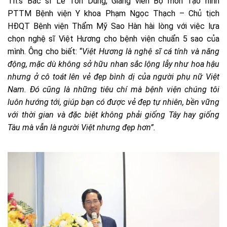
Th.s Bác sĩ Lê Tôn Dũng, Giảng viên Bộ môn Tạo hình
PTTM Bệnh viện Y khoa Phạm Ngọc Thạch – Chủ tịch
HĐQT Bệnh viện Thẩm Mỹ Sao Hàn hài lòng với việc lựa
chọn nghệ sĩ Việt Hương cho bệnh viện chuẩn 5 sao của
mình. Ông cho biết: “
Việt Hương là nghệ sĩ cá tính và năng
động, mặc dù không sở hữu nhan sắc lộng lẫy như hoa hậu
nhưng ở cô toát lên vẻ đẹp bình dị của người phụ nữ Việt
Nam. Đó cũng là những tiêu chí mà bệnh viện chúng tôi
luôn hướng tới, giúp bạn có được vẻ đẹp tự nhiên, bền vững
với thời gian và đặc biệt không phải giống Tây hay giống
Tàu mà vẫn là người Việt nhưng đẹp hơn”.