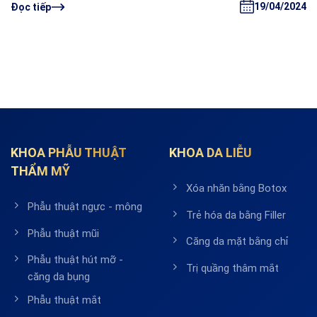
19/04/2024
Đọc tiếp
KHOA PHẪU THUẬT
KHOA DA LIỄU
THẨM MỸ
Xóa nhăn bằng Botox
Phẫu thuật ngực - mông
Trẻ hóa da bằng Filler
Phẫu thuật mũi
Căng da mặt bằng chỉ
Phẫu thuật hút mỡ -
Trị quầng thâm mắt
căng da bụng
Phẫu thuật mắt