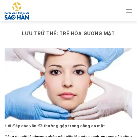
Bỏ
qua
nội
dung
LƯU TRỮ THẺ:
TRẺ HÓA GƯƠNG MẶT
Hỏi đáp các vấn đề thường gặp trong căng da mặt
Căng da mặt là phương pháp cải thiện lão hóa nhanh, an toàn và không