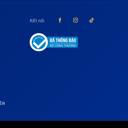
Kết nối:
IÊN