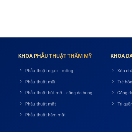
KHOA PHẪU THUẬT THẨM MỸ
KHOA DA
Phẫu thuật ngực - mông
Xóa nh
Phẫu thuật mũi
Trẻ hóa
Phẫu thuật hút mỡ - căng da bụng
Căng d
Phẫu thuật mắt
Trị qu
Phẫu thuật hàm mặt