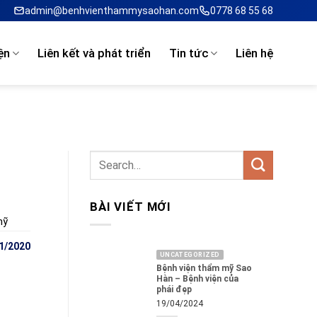
admin@benhvienthammysaohan.com
0778 68 55 68
ện
Liên kết và phát triển
Tin tức
Liên hệ
BÀI VIẾT MỚI
mỹ
1/2020
UNCATEGORIZED
Bệnh viện thẩm mỹ Sao
Hàn – Bệnh viện của
phái đẹp
19/04/2024