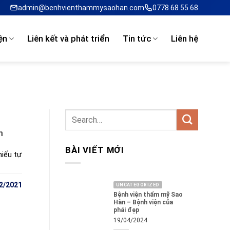
admin@benhvienthammysaohan.com
0778 68 55 68
ện
Liên kết và phát triển
Tin tức
Liên hệ
n
BÀI VIẾT MỚI
hiếu tự
2/2021
UNCATEGORIZED
Bệnh viện thẩm mỹ Sao
Hàn – Bệnh viện của
phái đẹp
19/04/2024