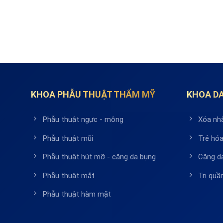
KHOA PHẪU THUẬT THẨM MỸ
KHOA DA
Phẫu thuật ngực - mông
Xóa nh
Phẫu thuật mũi
Trẻ hóa
Phẫu thuật hút mỡ - căng da bụng
Căng d
Phẫu thuật mắt
Trị qu
Phẫu thuật hàm mặt