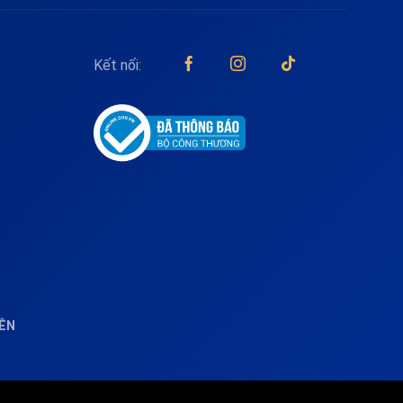
Kết nối:
IÊN