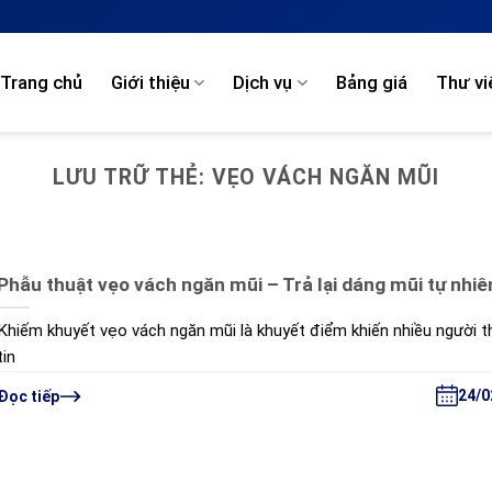
Trang chủ
Giới thiệu
Dịch vụ
Bảng giá
Thư vi
LƯU TRỮ THẺ:
VẸO VÁCH NGĂN MŨI
Phẫu thuật vẹo vách ngăn mũi – Trả lại dáng mũi tự nhiê
Khiếm khuyết vẹo vách ngăn mũi là khuyết điểm khiến nhiều người t
tin
24/0
Đọc tiếp