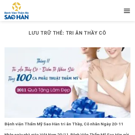
Bỏ
qua
nội
dung
LƯU TRỮ THẺ:
TRI ÂN THẦY CÔ
Bệnh viện Thẩm Mỹ Sao Hàn tri ân Thầy, Cô nhân Ngày 20-11
Nhân ngày nhà giáo Việt Nam 20/11, Bệnh Viện Thẩm Mỹ Sao Hàn gửi