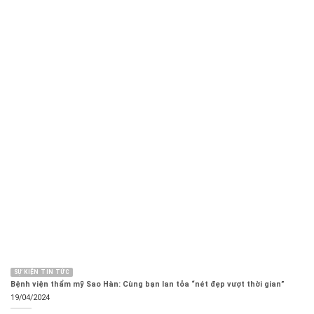
SỰ KIỆN TIN TỨC
Bệnh viện thẩm mỹ Sao Hàn: Cùng bạn lan tỏa “nét đẹp vượt thời gian”
19/04/2024