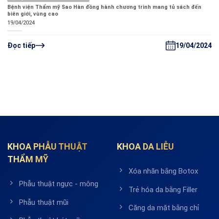
Bệnh viện Thẩm mỹ Sao Hàn đồng hành chương trình mang tủ sách đến
biên giới, vùng cao
19/04/2024
19/04/2024
Đọc tiếp
KHOA PHẪU THUẬT
KHOA DA LIỄU
THẨM MỸ
Xóa nhăn bằng Botox
Phẫu thuật ngực - mông
Trẻ hóa da bằng Filler
Phẫu thuật mũi
Căng da mặt bằng chỉ