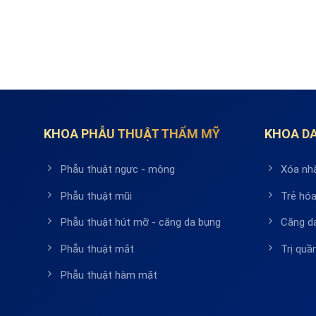
KHOA PHẪU THUẬT THẨM MỸ
KHOA DA
Phẫu thuật ngực - mông
Xóa nh
Phẫu thuật mũi
Trẻ hóa
Phẫu thuật hút mỡ - căng da bụng
Căng d
Phẫu thuật mắt
Trị qu
Phẫu thuật hàm mặt