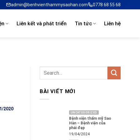
admin@benhvienthammysaohan.com
0778 68 55 68
ện
Liên kết và phát triển
Tin tức
Liên hệ
BÀI VIẾT MỚI
1/2020
UNCATEGORIZED
Bệnh viện thẩm mỹ Sao
Hàn – Bệnh viện của
phái đẹp
19/04/2024