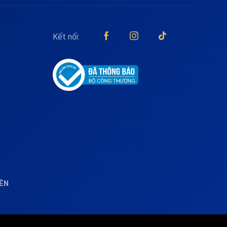
Kết nối:
IÊN