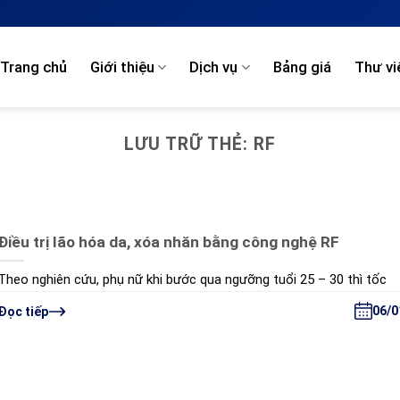
Trang chủ
Giới thiệu
Dịch vụ
Bảng giá
Thư vi
LƯU TRỮ THẺ:
RF
Điều trị lão hóa da, xóa nhăn bằng công nghệ RF
Theo nghiên cứu, phụ nữ khi bước qua ngưỡng tuổi 25 – 30 thì tốc
06/0
Đọc tiếp