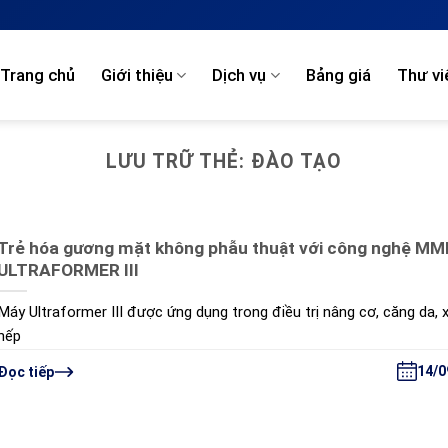
Trang chủ
Giới thiệu
Dịch vụ
Bảng giá
Thư vi
LƯU TRỮ THẺ:
ĐÀO TẠO
Trẻ hóa gương mặt không phẫu thuật với công nghệ MM
ULTRAFORMER III
Máy Ultraformer III được ứng dụng trong điều trị nâng cơ, căng da, 
nếp
14/0
Đọc tiếp