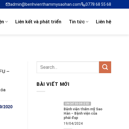
admin@benhvienthammysaohan.com
0778 68 55 68
ện
Liên kết và phát triển
Tin tức
Liên hệ
FU –
BÀI VIẾT MỚI
xóa
UNCATEGORIZED
9/2020
Bệnh viện thẩm mỹ Sao
Hàn – Bệnh viện của
phái đẹp
19/04/2024