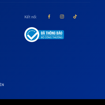
Kết nối:
IÊN