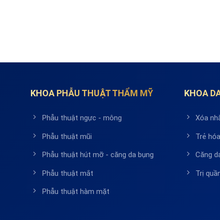
KHOA PHẪU THUẬT THẨM MỸ
KHOA DA
Phẫu thuật ngực - mông
Xóa nh
Phẫu thuật mũi
Trẻ hóa
Phẫu thuật hút mỡ - căng da bụng
Căng d
Phẫu thuật mắt
Trị qu
Phẫu thuật hàm mặt