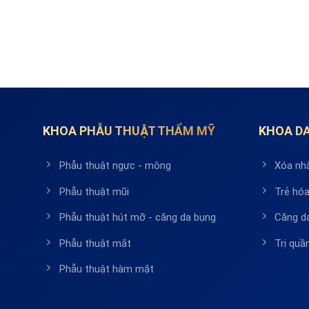
KHOA PHẪU THUẬT THẨM MỸ
KHOA DA
Phẫu thuật ngực - mông
Xóa nh
Phẫu thuật mũi
Trẻ hóa
Phẫu thuật hút mỡ - căng da bụng
Căng d
Phẫu thuật mắt
Trị qu
Phẫu thuật hàm mặt