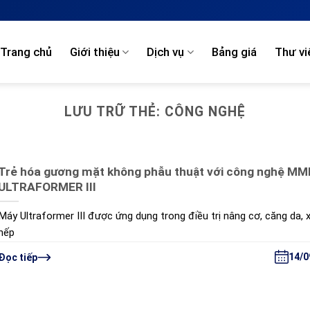
Trang chủ
Giới thiệu
Dịch vụ
Bảng giá
Thư vi
LƯU TRỮ THẺ:
CÔNG NGHỆ
Trẻ hóa gương mặt không phẫu thuật với công nghệ MM
ULTRAFORMER III
Máy Ultraformer III được ứng dụng trong điều trị nâng cơ, căng da, 
nếp
14/0
Đọc tiếp