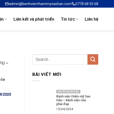
admin@benhvienthammysaohan.com
0778 68 55 68
ện
Liên kết và phát triển
Tin tức
Liên hệ
FU –
BÀI VIẾT MỚI
xóa
UNCATEGORIZED
9/2020
Bệnh viện thẩm mỹ Sao
Hàn – Bệnh viện của
phái đẹp
19/04/2024