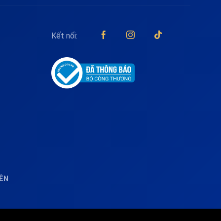
Kết nối:
IÊN